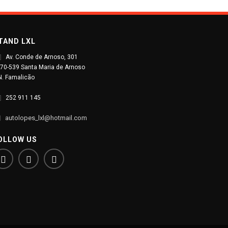
TAND LXL
Av. Conde de Arnoso, 301
70-539 Santa Maria de Arnoso
N. Famalicão
252 911 145
autolopes_lxl@hotmail.com
OLLOW US