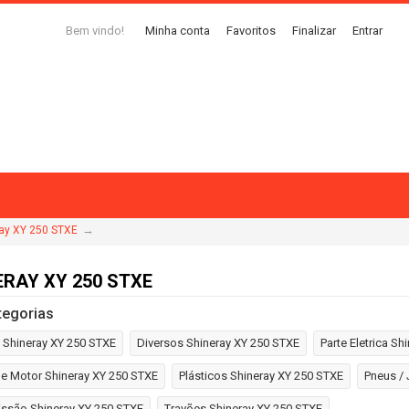
Bem vindo!
Minha conta
Favoritos
Finalizar
Entrar
→
ay XY 250 STXE
ERAY XY 250 STXE
tegorias
 Shineray XY 250 STXE
Diversos Shineray XY 250 STXE
Parte Eletrica S
e Motor Shineray XY 250 STXE
Plásticos Shineray XY 250 STXE
Pneus / 
ssão Shineray XY 250 STXE
Travões Shineray XY 250 STXE