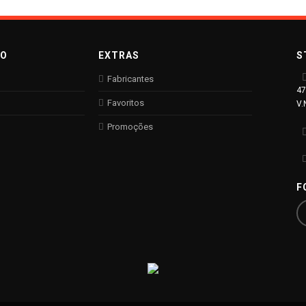
TO
EXTRAS
S
Fabricantes
47
Favoritos
V.
Promoções
F