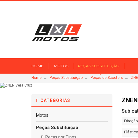
HOME
MOTOS
PEÇAS SUBSTITUIÇÃO
→
→
→
Home
Peças Substituição
Peças de Scooters
ZNE
ZNEN
CATEGORIAS
Sub ca
Motos
Direção
Peças Substituição
Plástic
Peças por Tipos