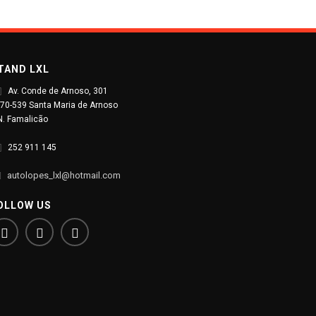
TAND LXL
Av. Conde de Arnoso, 301
70-539 Santa Maria de Arnoso
N. Famalicão
252 911 145
autolopes_lxl@hotmail.com
OLLOW US