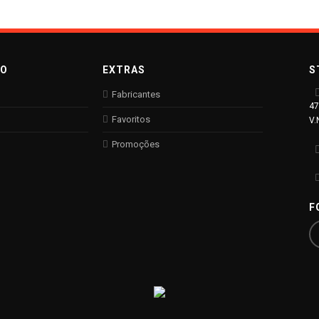
TO
EXTRAS
S
Fabricantes
47
Favoritos
V.
Promoções
F