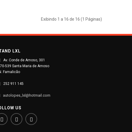
Exibindo 1 a 16 de 16 (1 Páginas)
TAND LXL
Av. Conde de Arnoso, 301
70-539 Santa Maria de Arnoso
N. Famalicão
252 911 145
autolopes_lxl@hotmail.com
OLLOW US