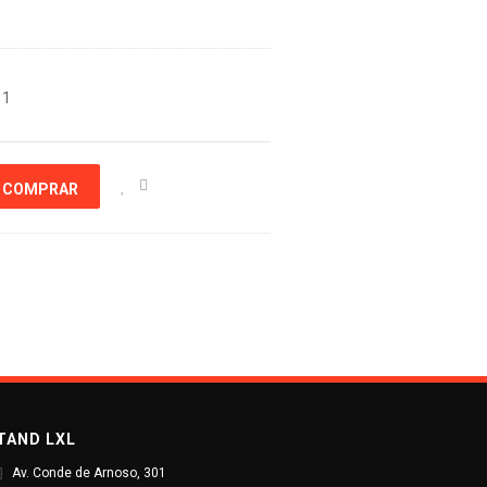
11
COMPRAR
TAND LXL
Av. Conde de Arnoso, 301