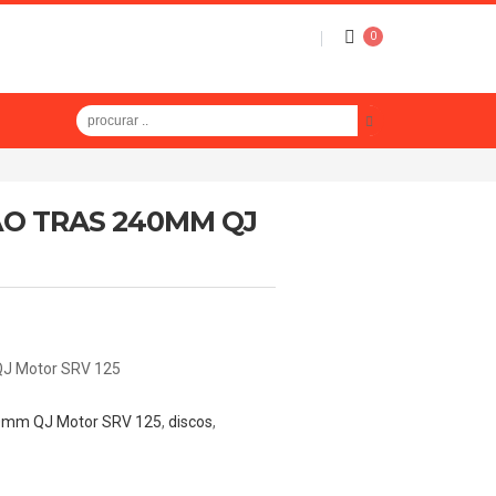
0
ÃO TRAS 240MM QJ
QJ Motor SRV 125
40mm QJ Motor SRV 125
,
discos
,