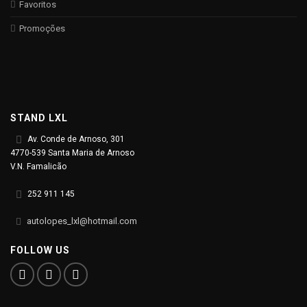
Favoritos
Promoções
STAND LXL
Av. Conde de Arnoso, 301
4770-539 Santa Maria de Arnoso
V.N. Famalicão
252 911 145
autolopes_lxl@hotmail.com
FOLLOW US