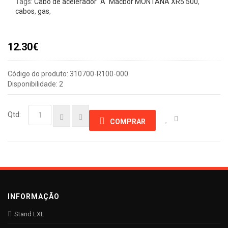
Tags:
Cabo de acelerador "A" Macbor MONTANA XR5 500
,
cabos
,
gas
,
12.30€
Código do produto: 310700-R100-000
Disponibilidade: 2
Qtd:
COMPRAR
INFORMAÇÃO
Stand LXL