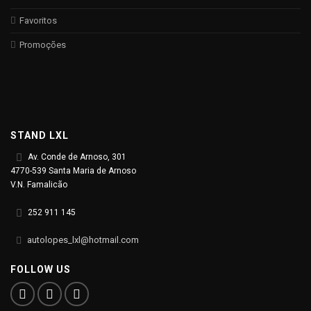
Favoritos
Promoções
STAND LXL
Av. Conde de Arnoso, 301
4770-539 Santa Maria de Arnoso
V.N. Famalicão
252 911 145
autolopes_lxl@hotmail.com
FOLLOW US