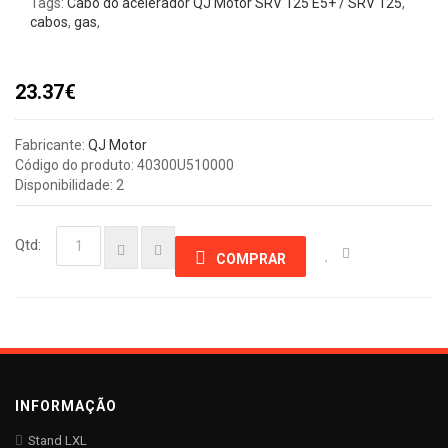
Tags:
Cabo do acelerador QJ Motor SRV 125 E5+ / SRV 125
,
cabos
,
gas
,
23.37€
Fabricante:
QJ Motor
Código do produto: 40300U510000
Disponibilidade: 2
Qtd:
COMPRAR
INFORMAÇÃO
Stand LXL